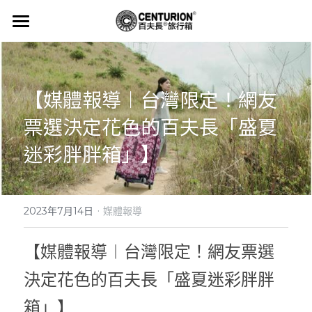
HOME
ABOUT
【媒體報導︱台灣限定！網友
維修保固
票選決定花色的百夫長「盛夏
旅人誌
迷彩胖胖箱」】
媒體報導
·
聯繫我們
2023年7月14日
媒體報導
【媒體報導︱台灣限定！網友票選
SHOP NOW
決定花色的百夫長「盛夏迷彩胖胖
箱」】